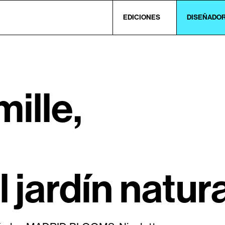
EDICIONES
DISEÑADO
ille,
o
 jardín natura